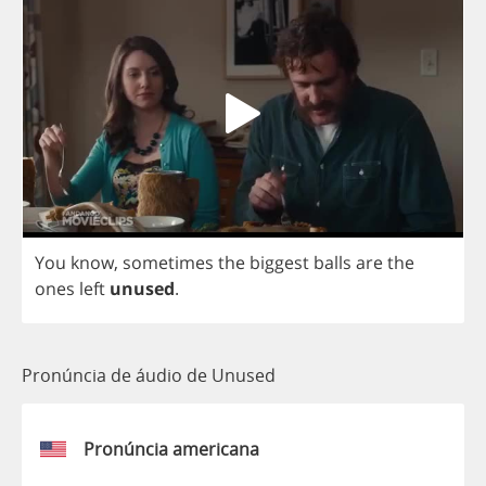
You
know
,
sometimes
the
biggest
balls
are
the
ones
left
unused
.
Pronúncia de áudio de Unused
Pronúncia americana