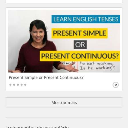
Present Simple or Present Continuous?
Mostrar mais
Treinamentos de vocabulário