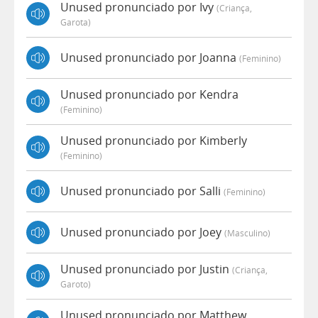
Unused pronunciado por Ivy
(criança,
Garota)
Unused pronunciado por Joanna
(feminino)
Unused pronunciado por Kendra
(feminino)
Unused pronunciado por Kimberly
(feminino)
Unused pronunciado por Salli
(feminino)
Unused pronunciado por Joey
(masculino)
Unused pronunciado por Justin
(criança,
Garoto)
Unused pronunciado por Matthew