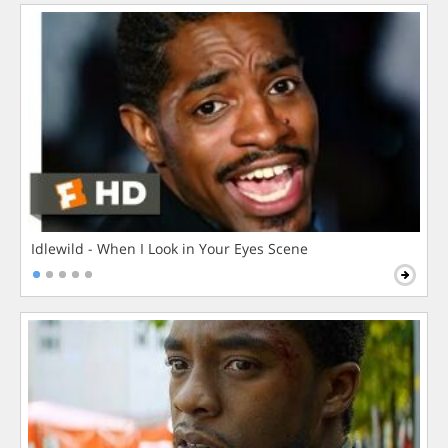
Idlewild - When I Look in Your Eyes Scene