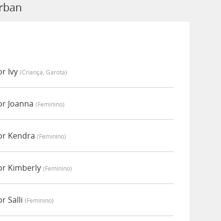
Urban
r Ivy
(criança, Garota)
or Joanna
(feminino)
or Kendra
(feminino)
or Kimberly
(feminino)
r Salli
(feminino)