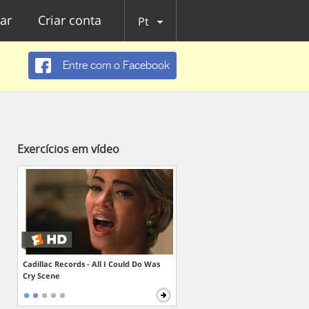
ar
Criar conta
Pt
Entre com o Facebook
Exercícios em vídeo
Cadillac Records - All I Could Do Was
Cry Scene