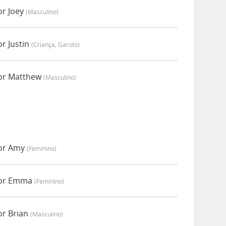
or Joey
(masculino)
r Justin
(criança, Garoto)
or Matthew
(masculino)
or Amy
(feminino)
por Emma
(feminino)
or Brian
(masculino)