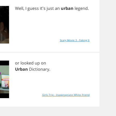
Well
,
I
guess
it's
just
an
urban
legend
.
Scary Movie 3 - Faking It
or
looked
up
on
Urban
Dictionary
.
Girls Trip - Inappropriate White Friend