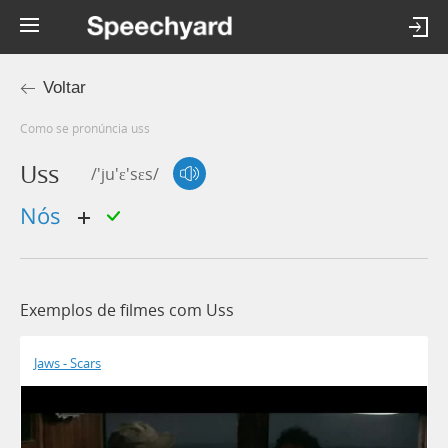
Voltar
Como se pronúncia uss
Uss
/'ju'ɛ'sɛs/
nós
Exemplos de filmes com Uss
Jaws - Scars