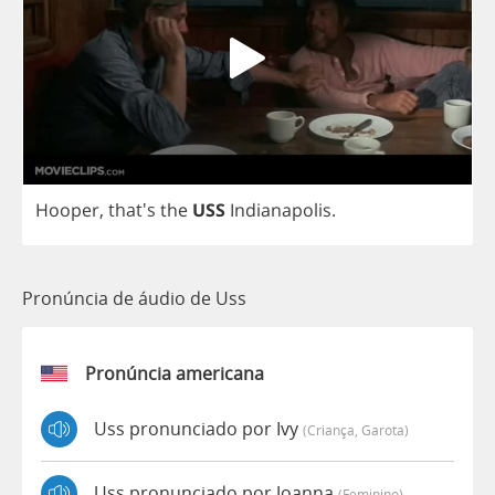
Hooper
, that's
the
USS
Indianapolis
.
Pronúncia de áudio de Uss
Pronúncia americana
Uss pronunciado por Ivy
(criança, Garota)
Uss pronunciado por Joanna
(feminino)