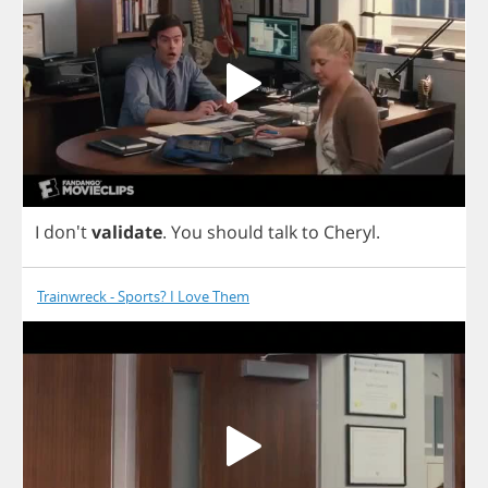
I
don't
validate
.
You
should
talk
to
Cheryl
.
Trainwreck - Sports? I Love Them