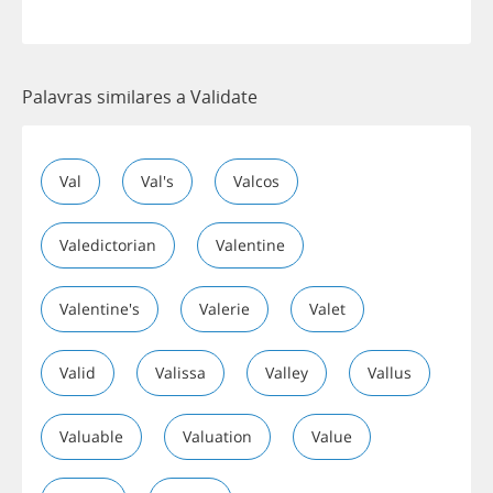
Palavras similares a Validate
Val
Val's
Valcos
Valedictorian
Valentine
Valentine's
Valerie
Valet
Valid
Valissa
Valley
Vallus
Valuable
Valuation
Value