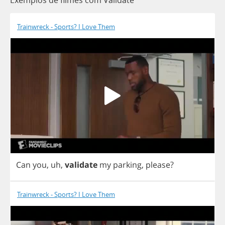
Exemplos de filmes com Validate
Trainwreck - Sports? I Love Them
Can
you
,
uh
,
validate
my
parking
,
please
?
Trainwreck - Sports? I Love Them