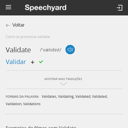
Voltar
Como se pronúncia validate
Validate
/'vælɪdeɪt/
validar
MOSTRAR MAIS TRADUÇÕES
Validates
,
Validating
,
Validated
,
Validated
,
FORMAS DA PALAVRA:
Validation
,
Validations