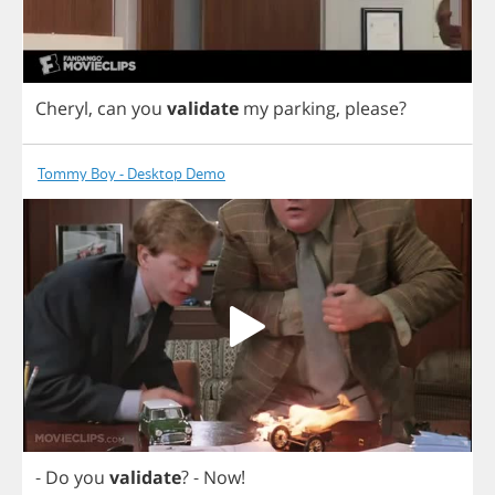
Cheryl
,
can
you
validate
my
parking
,
please
?
Tommy Boy - Desktop Demo
-
Do
you
validate
?
-
Now
!