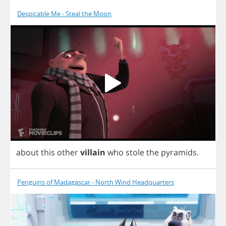
Despicable Me - Steal the Moon
about
this
other
villain
who
stole
the
pyramids
.
Penguins of Madagascar - North Wind Headquarters