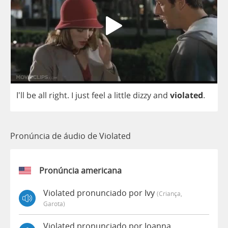
I'll
be
all
right
.
I
just
feel
a
little
dizzy
and
violated
.
Pronúncia de áudio de Violated
Pronúncia americana
Violated pronunciado por Ivy
(criança,
Garota)
Violated pronunciado por Joanna