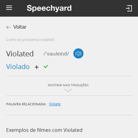
Voltar
Como se pronúncia violated
Violated
/'vaɪʌleɪtɪd/
violado
MOSTRAR MAIS TRADUÇÕES
Violate
PALAVRA RELACIONADA:
Exemplos de filmes com Violated