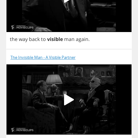
the
way
back
to
visible
man
again
.
The Invisible Man - A Visible Partner