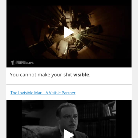
You
cannot
make
your
shit
visible
.
The Invisible Man - A Visible Partner