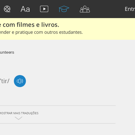
Entr
 com filmes e livros.
ender e pratique com outros estudantes.
lunteers
'tir/
MOSTRAR MAIS TRADUÇÕES