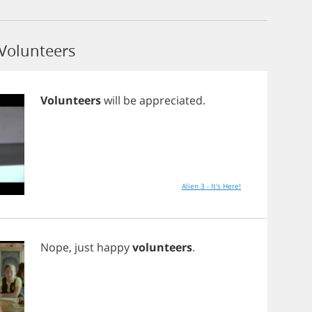
Volunteers
Volunteers
will
be
appreciated
.
Alien 3 - It's Here!
Nope
,
just
happy
volunteers
.