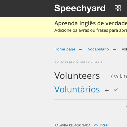
Aprenda inglês de verdade
Adicione palavras ou frases para apr
Home page
Vocabulário
Vo
Como se pronúncia volunteers
Volunteers
/,vɑlən
voluntários
Volunteer
PALAVRA RELACIONADA: