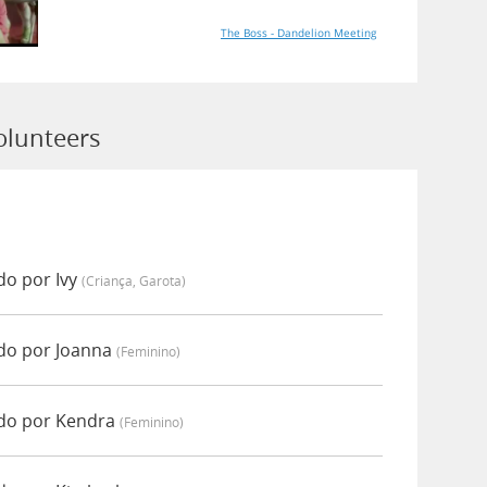
The Boss - Dandelion Meeting
olunteers
do por Ivy
(criança, Garota)
do por Joanna
(feminino)
ado por Kendra
(feminino)