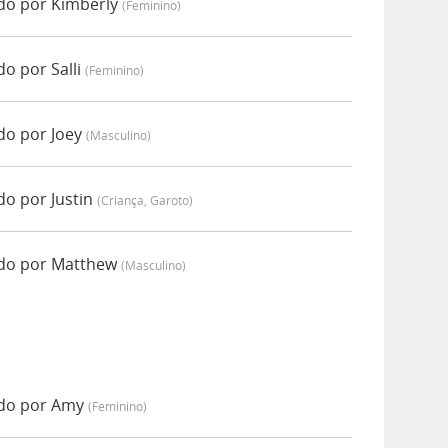
do por Kimberly
(feminino)
o por Salli
(feminino)
do por Joey
(masculino)
do por Justin
(criança, Garoto)
ado por Matthew
(masculino)
ado por Amy
(feminino)