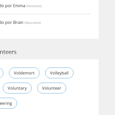
ado por Emma
(feminino)
do por Brian
(masculino)
unteers
Voldemort
Volleyball
Voluntary
Volunteer
eering