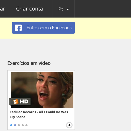
ar
Criar conta
Pt
Entre com o Facebook
Exercícios em vídeo
Cadillac Records - All I Could Do Was
Cry Scene