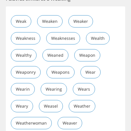
Weak
Weaken
Weaker
Weakness
Weaknesses
Wealth
Wealthy
Weaned
Weapon
Weaponry
Weapons
Wear
Wearin
Wearing
Wears
Weary
Weasel
Weather
Weatherwoman
Weaver