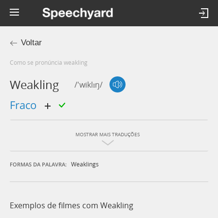
Voltar
Como se pronúncia weakling
Weakling
/'wiklɪŋ/
fraco
MOSTRAR MAIS TRADUÇÕES
Weaklings
FORMAS DA PALAVRA:
Exemplos de filmes com Weakling