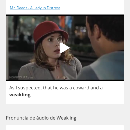
Mr. Deeds - A Lady in Distress
As
I
suspected
,
that
he
was
a
coward
and
a
weakling
.
Pronúncia de áudio de Weakling