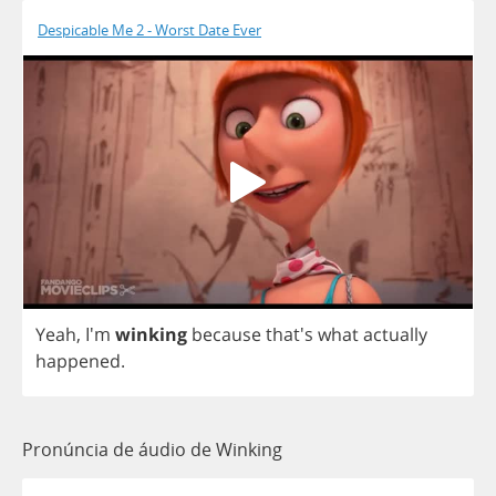
Despicable Me 2 - Worst Date Ever
Yeah
, I'm
winking
because
that's
what
actually
happened
.
Pronúncia de áudio de Winking