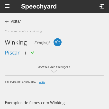
Voltar
Como se pronúncia winking
Winking
/'wɪŋkɪŋ/
piscar
MOSTRAR MAIS TRADUÇÕES
Wink
PALAVRA RELACIONADA:
Exemplos de filmes com Winking