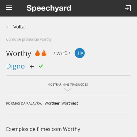
Voltar
Como se pronúncia worthy
Worthy
/'wɜrθi/
digno
MOSTRAR MAIS TRADUÇÕES
Worthier
,
Worthiest
FORMAS DA PALAVRA:
Exemplos de filmes com Worthy