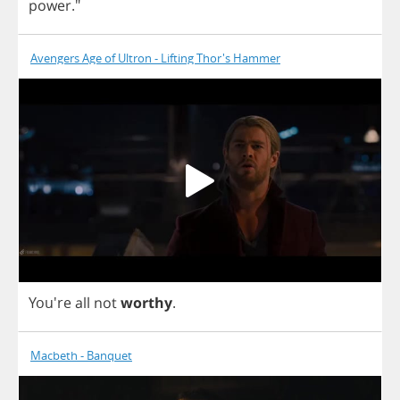
power
."
Avengers Age of Ultron - Lifting Thor's Hammer
You're
all
not
worthy
.
Macbeth - Banquet