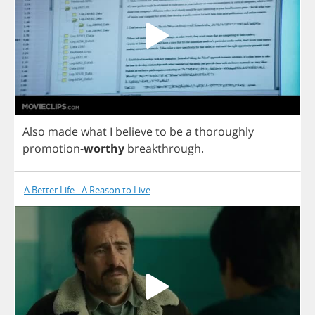
Also
made
what
I
believe
to
be
a
thoroughly
promotion
-
worthy
breakthrough
.
A Better Life - A Reason to Live