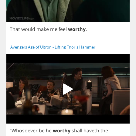
That
would
make
me
feel
worthy
.
Avengers Age of Ultron - Lifting Thor's Hammer
"
Whosoever
be
he
worthy
shall
haveth
the