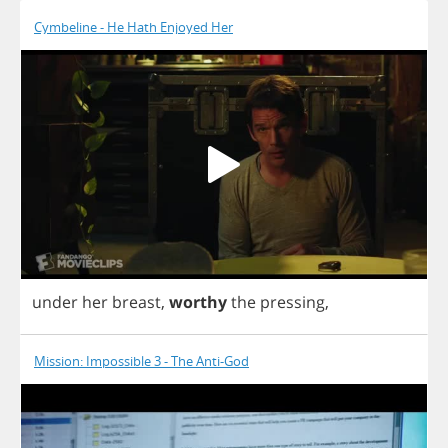
Cymbeline - He Hath Enjoyed Her
under
her
breast
,
worthy
the
pressing
,
Mission: Impossible 3 - The Anti-God