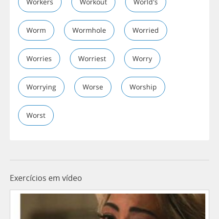
Workers
Workout
World's
Worm
Wormhole
Worried
Worries
Worriest
Worry
Worrying
Worse
Worship
Worst
Exercícios em vídeo