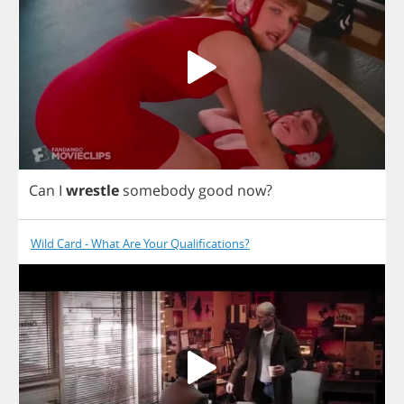
Can
I
wrestle
somebody
good
now
?
Wild Card - What Are Your Qualifications?