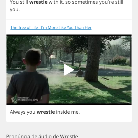
You
still
wrestle
with
it
,
so
sometimes
you're
still
you
.
The Tree of Life - I'm More Like You Than Her
Always
you
wrestle
inside
me
.
Pronúncia de áudio de Wrestle