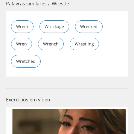
Palavras similares a Wrestle
Wreck
Wreckage
Wrecked
Wren
Wrench
Wrestling
Wretched
Exercícios em vídeo