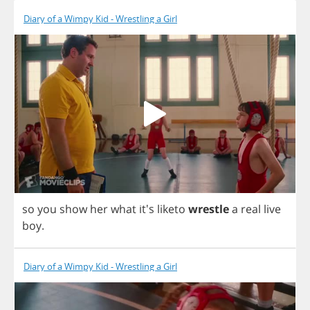
Diary of a Wimpy Kid - Wrestling a Girl
so
you
show
her
what
it's
liketo
wrestle
a
real
live
boy
.
Diary of a Wimpy Kid - Wrestling a Girl