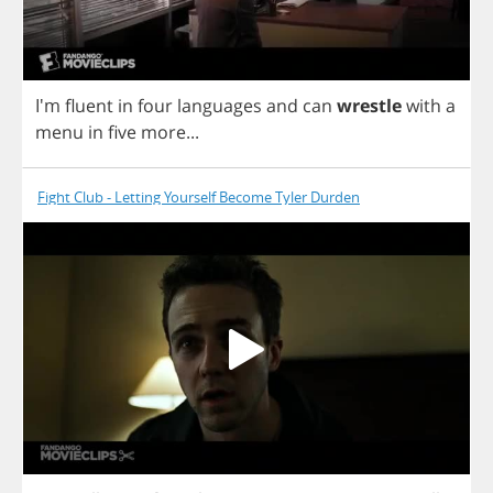
I'm
fluent
in
four
languages
and
can
wrestle
with
a
menu
in
five
more
...
Fight Club - Letting Yourself Become Tyler Durden