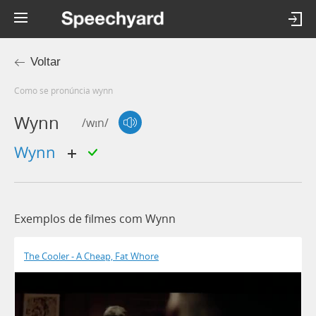
Voltar
Como se pronúncia wynn
Wynn
/wɪn/
Wynn
Exemplos de filmes com Wynn
The Cooler - A Cheap, Fat Whore