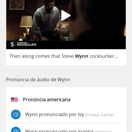
Then
along
comes
that
Steve
Wynn
cocksucker
...
Pronúncia de áudio de Wynn
Pronúncia americana
Wynn pronunciado por Ivy
(criança, Garota)
Wynn pronunciado por Joanna
(feminino)