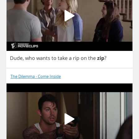
Dude
,
who
wants
to
take
a
rip
on
the
zip
?
The Dilemma - Come Inside