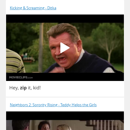
Kicking & Screaming - Ditka
Hey
,
zip
it
,
kid
!
Neighbors 2: Sorority Rising - Teddy Helps the Girls