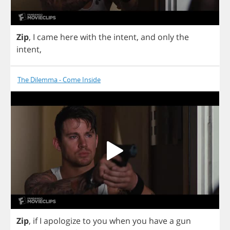
Zip
,
I
came
here
with
the
intent
,
and
only
the
intent
,
The Dilemma - Come Inside
Zip
,
if
I
apologize
to
you
when
you
have
a
gun