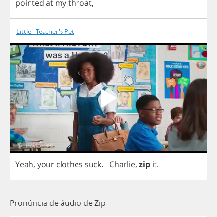
pointed
at
my
throat
,
Little - Teacher's Pet
Yeah
,
your
clothes
suck
.
-
Charlie
,
zip
it
.
Pronúncia de áudio de Zip