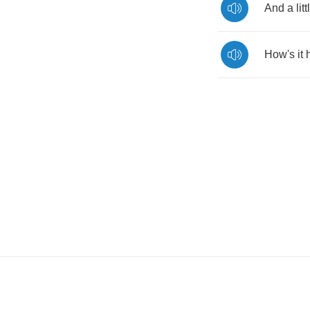
And
a
litt
How's
it