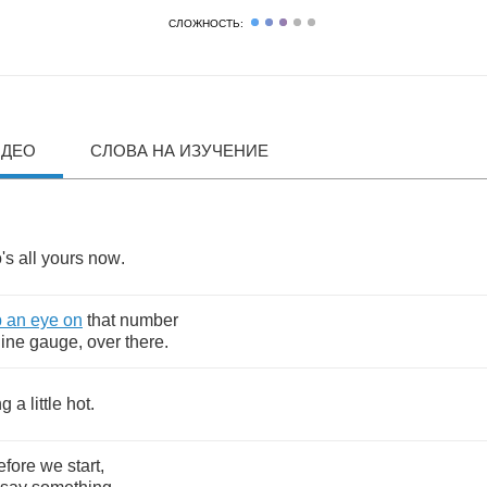
СЛОЖНОСТЬ:
ИДЕО
СЛОВА НА ИЗУЧЕНИЕ
's
all
yours
now
.
p
an
eye
on
that
number
ine
gauge
,
over
there
.
ng
a
little
hot
.
efore
we
start
,