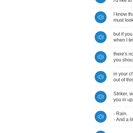
I'd
like
to
I
know
th
must
loo
but
if
you
when
I
te
there's
n
you
shoul
in
your
c
out
of
thi
Striker
,
w
you
in
up
-
Rain
.
-
And
a
li