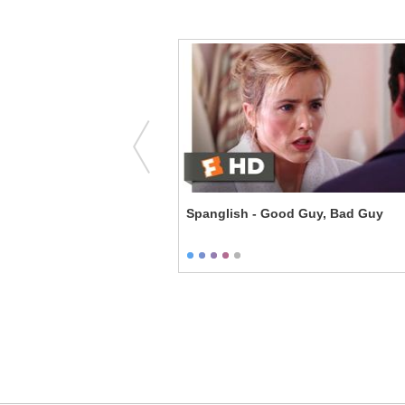
ucky Ghosts
Spanglish - Good Guy, Bad Guy