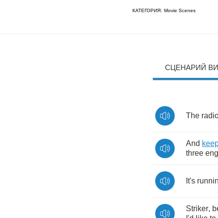
КАТЕГОРИЯ:
Movie Scenes
СЦЕНАРИЙ В
The
radio
And
kee
three
eng
It's
runni
Striker
,
b