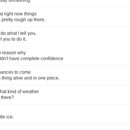
say
something
.
at
right
now
things
k
pretty
rough
up
there
,
do
what
I
tell
you
,
ll
you
to
do
it
,
o
reason
why
dn't
have
complete
confidence
hances
to
come
s
thing
alive
and
in
one
piece
.
hat
kind
of
weather
there
?
ttle
ice
.