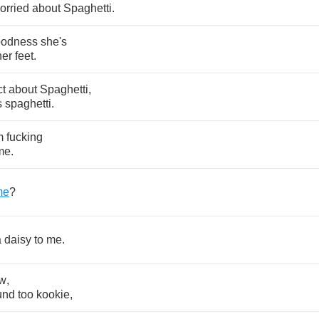
orried
about
Spaghetti
.
oodness
she's
her
feet
.
ct
about
Spaghetti
,
s
spaghetti
.
m
fucking
me
.
me
?
a
daisy
to
me
.
w
,
und
too
kookie
,