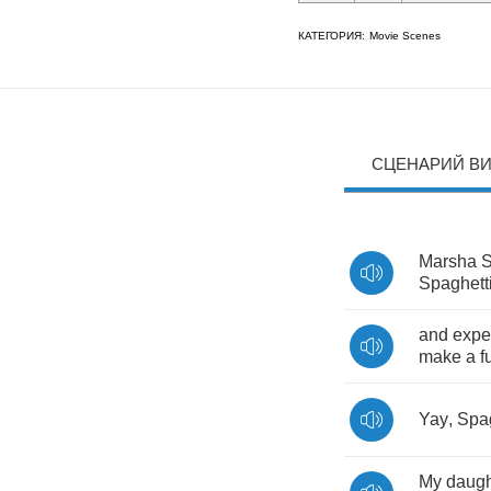
КАТЕГОРИЯ:
Movie Scenes
СЦЕНАРИЙ В
Marsha
S
Spaghett
and
expe
make
a
f
Yay
,
Spag
My
daugh