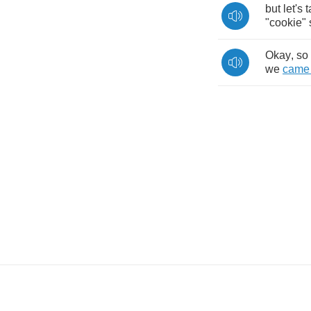
but
let's
t
"
cookie
"
Okay
,
so
we
came