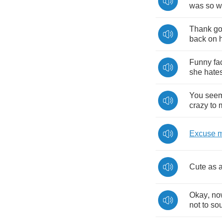
was
so
w
Thank
g
back
on
Funny
fa
she
hate
You
see
crazy
to
Excuse
Cute
as
Okay
,
no
not
to
so