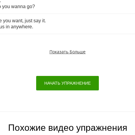
.
o
you
wanna
go
?
e
you
want
,
just
say
it
.
us
in
anywhere
.
Показать Больше
НАЧАТЬ УПРАЖНЕНИЕ
Похожие видео упражнения