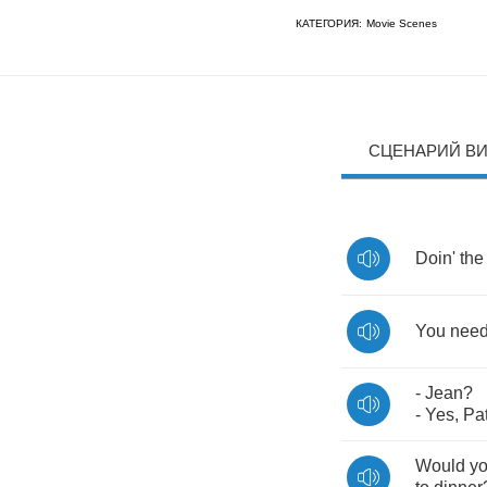
КАТЕГОРИЯ:
Movie Scenes
СЦЕНАРИЙ В
Doin'
the
You
nee
-
Jean
?
-
Yes
,
Pat
Would
y