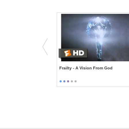
ppy Ending - Changing
Frailty - A Vision From God