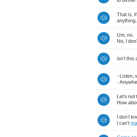
to
dinner
That
is
,
if
anything
.
Um
,
no
.
No
,
I
don'
isn't
this
-
Listen
,
-
Anywhe
Let's
not
How
abo
I
don't
kn
I
can't
ma