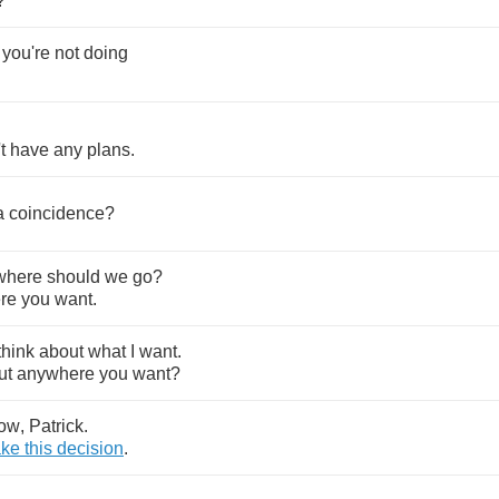
?
you're
not
doing
t
have
any
plans
.
a
coincidence
?
where
should
we
go
?
re
you
want
.
think
about
what
I
want
.
ut
anywhere
you
want
?
ow
,
Patrick
.
ke
this
decision
.