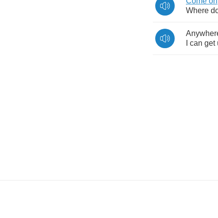
Come
on
Where
d
Anywher
I
can
get