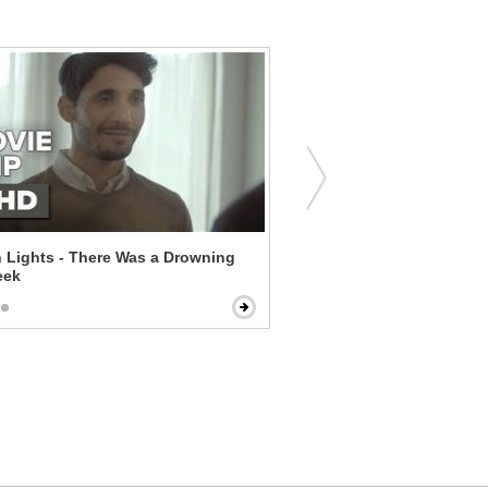
 Lights - There Was a Drowning
Scarface - Political Prison
eek