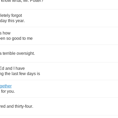
know
what
,
Mr
.
Potter
?
letely
forgot
hday
this
year
.
s
how
een
so
good
to
me
a
terrible
oversight
.
Ed
and
I
have
ng
the
last
few
days
is
ogether
for
you
.
red
and
thirty
-
four
.