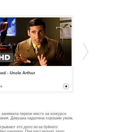
ed - Uncle Arthur
Red - KGB and CIA
 занимала первое место на конкурсе 
ования. Девушка наделена хорошим умом, 
рывают это дело из-за буйного 
без гонорара. Она расследует дело 