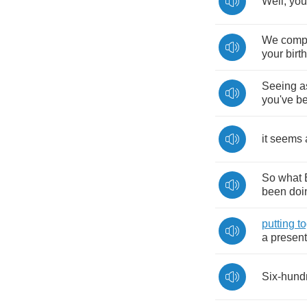
Well
,
you
We
comp
your
birt
Seeing
a
you've
b
it
seems
So
what
been
doi
putting
t
a
present
Six
-
hund