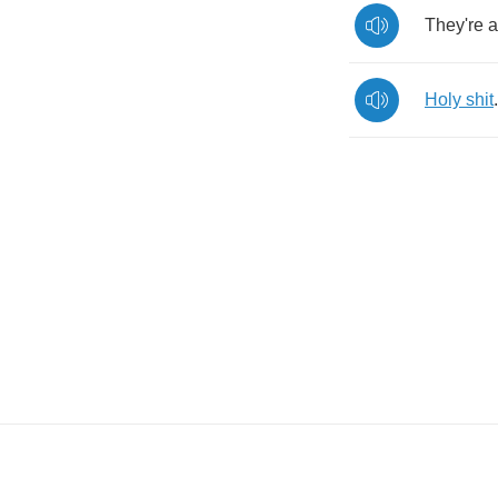
They're
a
Holy
shit
.