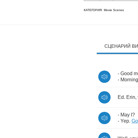
КАТЕГОРИЯ:
Movie Scenes
СЦЕНАРИЙ В
-
Good
m
-
Mornin
Ed
.
Erin
,
-
May
I
?
-
Yep
.
Go