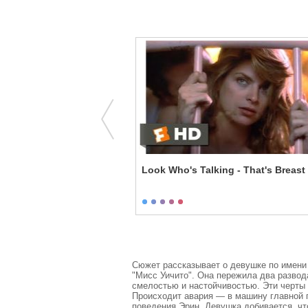
Don't Blame Me
Look Who's Talking - That's Breast
Сюжет рассказывает о девушке по имени 
"Мисс Уичито". Она пережила два развода
смелостью и настойчивостью. Эти черты х
Происходит авария — в машину главной ге
поведения Эрин. Девушка добивается, что