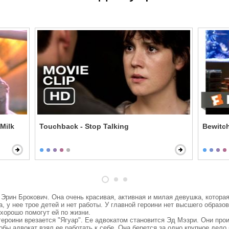
 Milk
Touchback - Stop Talking
Bewitch
Эрин Брокович. Она очень красивая, активная и милая девушка, которая
, у нее трое детей и нет работы. У главной героини нет высшего образ
орошо помогут ей по жизни.

роини врезается "Ягуар". Ее адвокатом становится Эд Мэзри. Они проиг
бы адвокат взял ее работать к себе. Она берется за одно крупное дело 