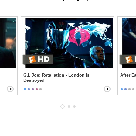
G.I. Joe: Retaliation - London is
After E
Destroyed