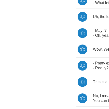
-
What
le
Uh
,
the
l
-
May
I
?
-
Oh
,
yea
Wow
.
We
-
Pretty
e
-
Really
?
This
is
a
No
,
I
me
You
can