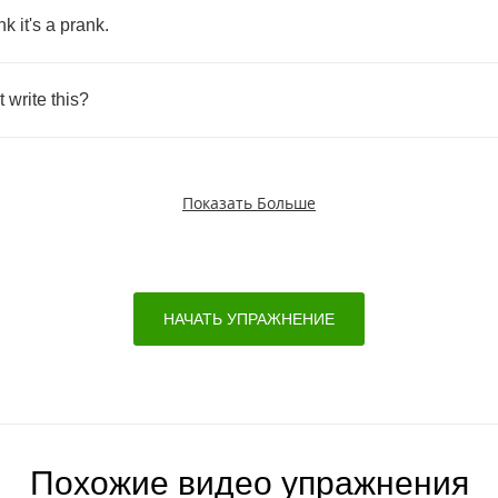
ink
it's
a
prank
.
t
write
this
?
Показать Больше
НАЧАТЬ УПРАЖНЕНИЕ
Похожие видео упражнения