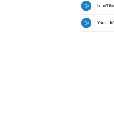
I
don't
th
You
didn'