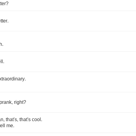
tter
?
etter
.
h
.
ll
.
xtraordinary
.
prank
,
right
?
an
,
that's
,
that's
cool
.
tell
me
.