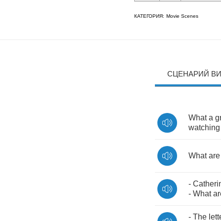
КАТЕГОРИЯ:
Movie Scenes
СЦЕНАРИЙ В
What
a
g
watching
What
are
-
Catheri
-
What
ar
-
The
lett