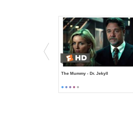
 An Unfair Game
The Mummy - Dr. Jekyll