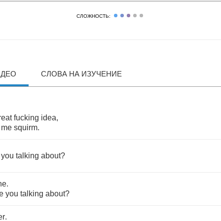
СЛОЖНОСТЬ:
ИДЕО
СЛОВА НА ИЗУЧЕНИЕ
reat
fucking
idea
,
me
squirm
.
you
talking
about
?
ne
.
e
you
talking
about
?
er
.