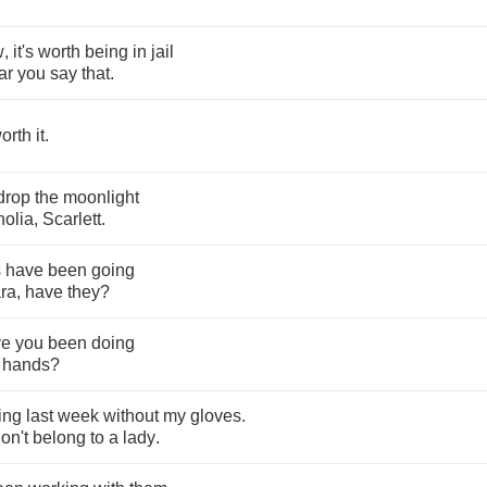
w
,
it's
worth
being
in
jail
ar
you
say
that
.
orth
it
.
drop
the
moonlight
olia
,
Scarlett
.
s
have
been
going
ra
,
have
they
?
ve
you
been
doing
hands
?
ing
last
week
without
my
gloves
.
on't
belong
to
a
lady
.