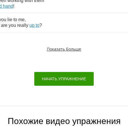
een
working
with
them
d
hand
!
you
lie
to
me
,
are
you
really
up
to
?
Показать Больше
НАЧАТЬ УПРАЖНЕНИЕ
Похожие видео упражнения