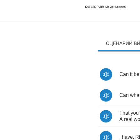
КАТЕГОРИЯ:
Movie Scenes
СЦЕНАРИЙ В
Can
it
be
Can
wha
That
you
A
real
wo
I
have
,
R