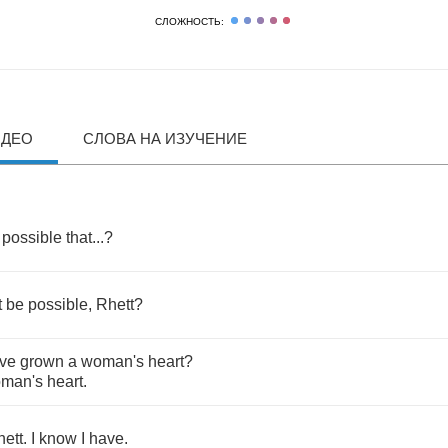
СЛОЖНОСТЬ:
ИДЕО
СЛОВА НА ИЗУЧЕНИЕ
possible
that
...?
t
be
possible
,
Rhett
?
've
grown
a
woman's
heart
?
man's
heart
.
hett
.
I
know
I
have
.