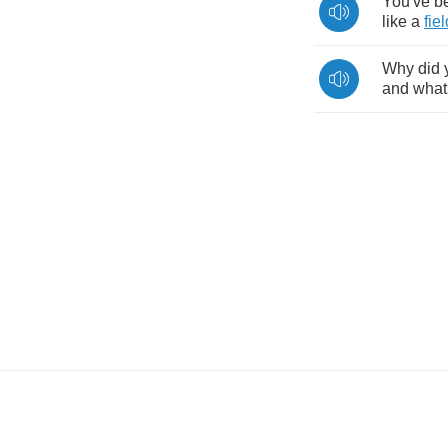
You've
b
like
a
fiel
Why
did
and
what