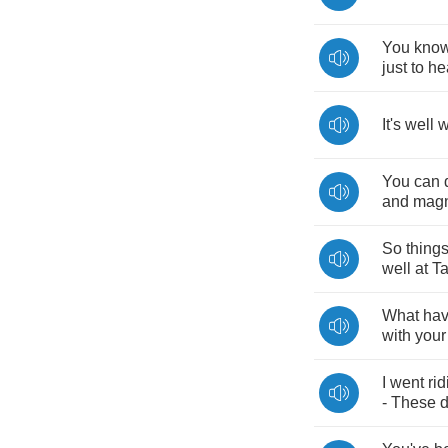
You
kno
just
to
he
It's
well
w
You
can
and
magn
So
thing
well
at
Ta
What
ha
with
your
I
went
rid
-
These
d