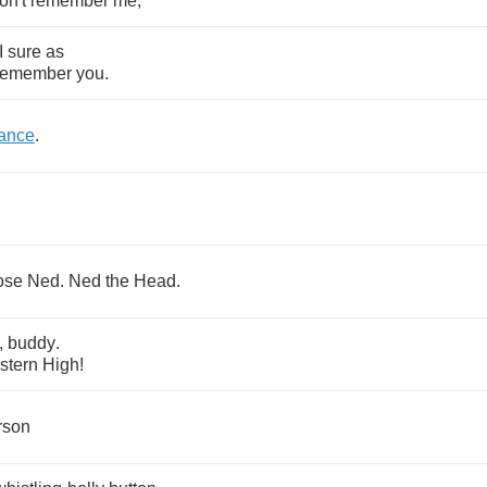
on't
remember
me
,
I
sure
as
remember
you
.
ance
.
ose
Ned
.
Ned
the
Head
.
,
buddy
.
stern
High
!
rson