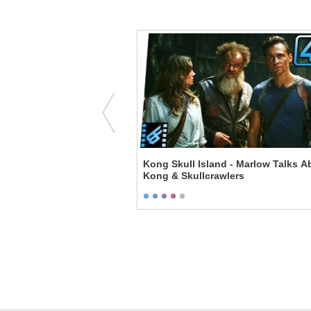
is Is Our Crusade Scene
Kong Skull Island - Marlow Talks A
Kong & Skullcrawlers