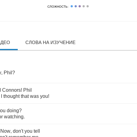
СЛОЖНОСТЬ:
ИДЕО
СЛОВА НА ИЗУЧЕНИЕ
y
,
Phil
?
l
Connors
!
Phil
,
I
thought
that
was
you
!
you
doing
?
or
watching
.
Now
,
don't
you
tell