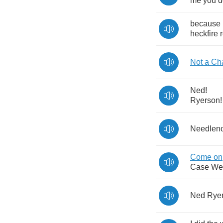
me
you
d
because
heckfire
Not
a
Ch
Ned
!
Ryerson
!
Needlen
Come
on
Case
We
Ned
Rye