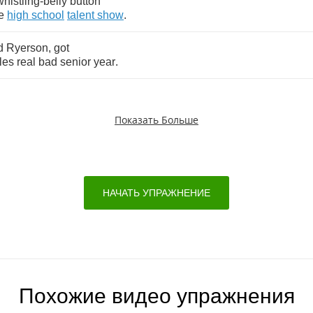
whistling
-
belly
button
e
high
school
talent
show
.
d
Ryerson
,
got
les
real
bad
senior
year
.
Показать Больше
НАЧАТЬ УПРАЖНЕНИЕ
Похожие видео упражнения