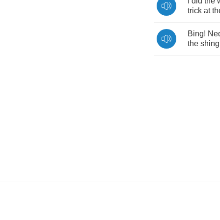
I
did
the
trick
at
th
Bing
!
Ne
the
shing