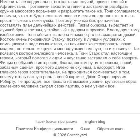
Изменить все кардинально, его заставил случай, произошедший в 
Афганистане. Противники захватили гения и заставляли разобрать 
оружие массового поражения и разработать такое же. Тони соглашается, 
понимая, что это будет слишком опасно и если он сделает то, что его 
просят – смерть неминуема. Поэтому, ученый быстро начинает 
составлять план дальнейших действий. Таким образом, вырастает из 
лучшей брони костюм, устойчивый к ударам и оружию. Благодаря этому 
изобретению, Тони сбегает из плена и наконец-то возвращается домой.

Костюм очень понравился Старку, поэтому в лучший условиях, с 
помощником в виде компьютера, он начинает конструировать новую 
модель, не только мощную и многофункциональную, но и красивую. Так 
появился костюм железного человека, а Тони Старк стал настоящим 
героем, который помогал людям и неустанно заставлял о себе говорить. 

Фильм необычайно интересен, благодаря юмору, интересным, порой, 
забавным сценам, просмотр далеко не скучный, а наоборот. Игра 
главного героя восхитительная, не приходиться сомневаться в том, 
почему столь важную роль в своей картине, Джон Фавро поручил 
Роберту. Не прогадал, все прошло на высшем уровне, культовый образ 
железного человека сыграл свою партию, о нем узнали все. 
Партнёрская программа
English blog
Политика Конфиденциальности
О нас
Обратная связь
© 2026 Speechyard