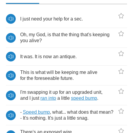
I
just
need
your
help
for
a
sec
.
Oh
,
my
God
,
is
that
the
thing
that's
keeping
you
alive
?
It
was
.
It
is
now
an
antique
.
This
is
what
will
be
keeping
me
alive
for
the
foreseeable
future
.
I'm
swapping
it
up
for
an
upgraded
unit
,
and
I
just
ran
into
a
little
speed
bump
.
-
Speed
bump
,
what
...
what
does
that
mean
?
-
It's
nothing
.
It's
just
a
little
snag
.
There's
an
exposed
wire