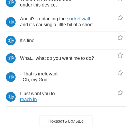
under
this
device
.
And
it's
contacting
the
socket
wall
and
it's
causing
a
little
bit
of
a
short
.
It's
fine
.
What
...
what
do
you
want
me
to
do
?
-
That
is
irrelevant
.
-
Oh
,
my
God
!
I
just
want
you
to
reach
in
Показать Больше