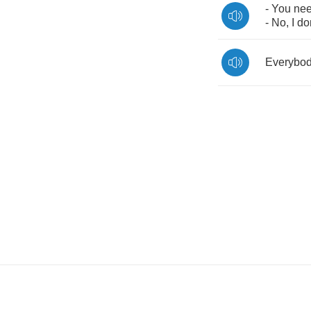
-
You
ne
-
No
,
I
do
Everybo