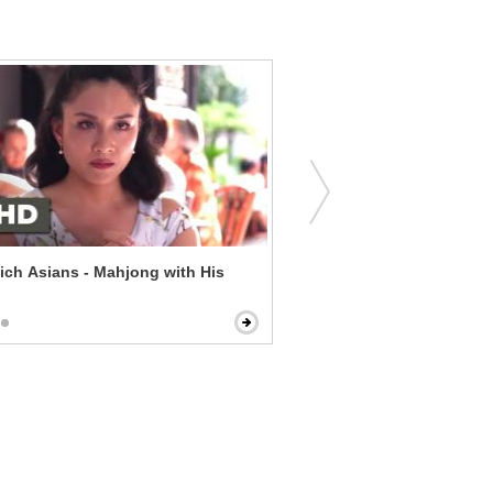
ich Asians - Mahjong with His
Two Weeks Notice - Doubl