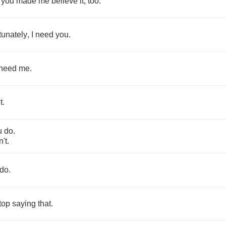
you
made
me
believe
it
,
too
.
tunately
,
I
need
you
.
need
me
.
t
.
u
do
.
n't
.
do
.
top
saying
that
.