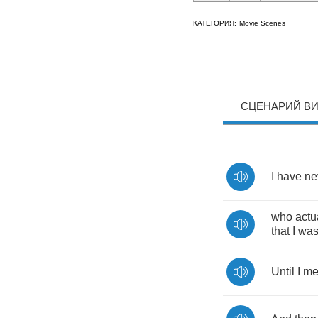
КАТЕГОРИЯ:
Movie Scenes
СЦЕНАРИЙ В
I
have
ne
who
actu
that
I
wa
Until
I
me