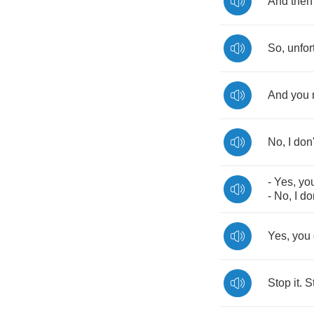
And
then
So
,
unfor
And
you
No
,
I
don'
-
Yes
,
yo
-
No
,
I
do
Yes
,
you
Stop
it
.
S