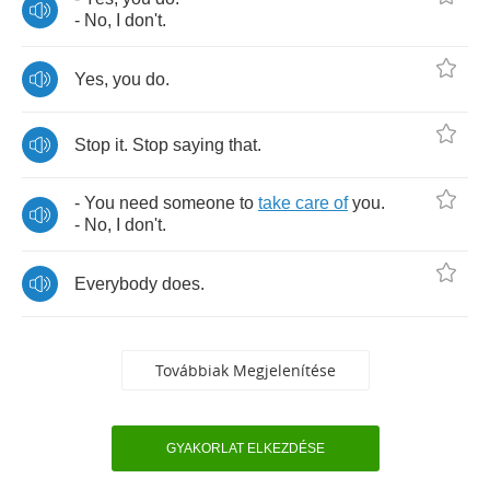
-
No
,
I
don't
.
Yes
,
you
do
.
Stop
it
.
Stop
saying
that
.
-
You
need
someone
to
take
care
of
you
.
-
No
,
I
don't
.
Everybody
does
.
Továbbiak Megjelenítése
GYAKORLAT ELKEZDÉSE