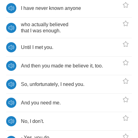
I
have
never
known
anyone
who
actually
believed
that
I
was
enough
.
Until
I
met
you
.
And
then
you
made
me
believe
it
,
too
.
So
,
unfortunately
,
I
need
you
.
And
you
need
me
.
No
,
I
don't
.
-
Yes
,
you
do
.