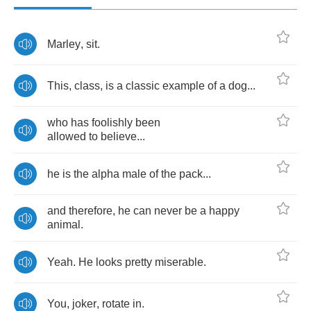
Marley
,
sit
.
This
,
class
,
is
a
classic
example
of
a
dog
...
who
has
foolishly
been
allowed
to
believe
...
he
is
the
alpha
male
of
the
pack
...
and
therefore
,
he
can
never
be
a
happy
animal
.
Yeah
.
He
looks
pretty
miserable
.
You
,
joker
,
rotate
in
.