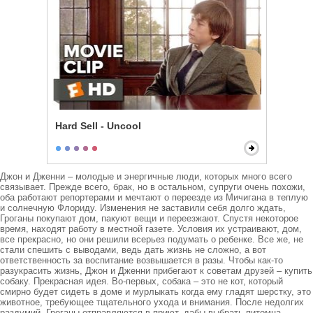
Hard Sell - Uncool
Джон и Дженни – молодые и энергичные люди, которых много всего 
связывает. Прежде всего, брак, но в остальном, супруги очень похожи, 
оба работают репортерами и мечтают о переезде из Мичигана в теплую 
и солнечную Флориду. Изменения не заставили себя долго ждать, 
Гроганы покупают дом, пакуют вещи и переезжают. Спустя некоторое 
время, находят работу в местной газете. Условия их устраивают, дом, 
все прекрасно, но они решили всерьез подумать о ребенке. Все же, не 
стали спешить с выводами, ведь дать жизнь не сложно, а вот 
ответственность за воспитание возвышается в разы. Чтобы как-то 
разукрасить жизнь, Джон и Дженни прибегают к советам друзей – купить 
собаку. Прекрасная идея. Во-первых, собака – это не кот, который 
смирно будет сидеть в доме и мурлыкать когда ему гладят шерстку, это 
животное, требующее тщательного ухода и внимания. После недолгих 
раздумий, Гроганы отправляются в приют, дабы выбрать питомца. 