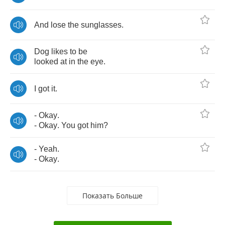
And
lose
the
sunglasses
.
Dog
likes
to
be
looked
at
in
the
eye
.
I
got
it
.
-
Okay
.
-
Okay
.
You
got
him
?
-
Yeah
.
-
Okay
.
Показать Больше