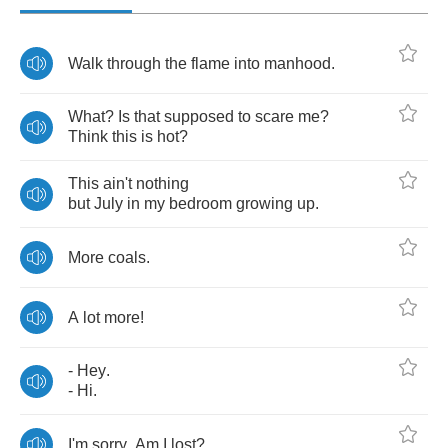
Walk
through
the
flame
into
manhood
.
What
?
Is
that
supposed
to
scare
me
?
Think
this
is
hot
?
This
ain't
nothing
but
July
in
my
bedroom
growing
up
.
More
coals
.
A
lot
more
!
-
Hey
.
-
Hi
.
I'm
sorry
.
Am
I
lost
?