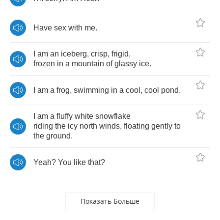
Have
sex
with
me
.
I
am
an
iceberg
,
crisp
,
frigid
,
frozen
in
a
mountain
of
glassy
ice
.
I
am
a
frog
,
swimming
in
a
cool
,
cool
pond
.
I
am
a
fluffy
white
snowflake
riding
the
icy
north
winds
,
floating
gently
to
the
ground
.
Yeah
?
You
like
that
?
Показать Больше