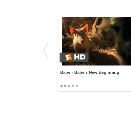
 - The Bet
Babe - Babe's New Beginning