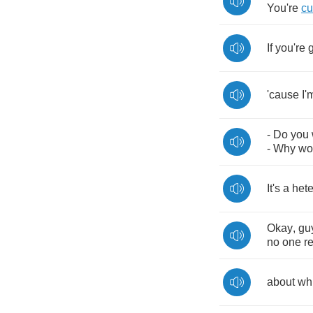
You're
cu
If
you're
'cause
I'
-
Do
you
-
Why
wo
It's
a
het
Okay
,
gu
no
one
r
about
wh