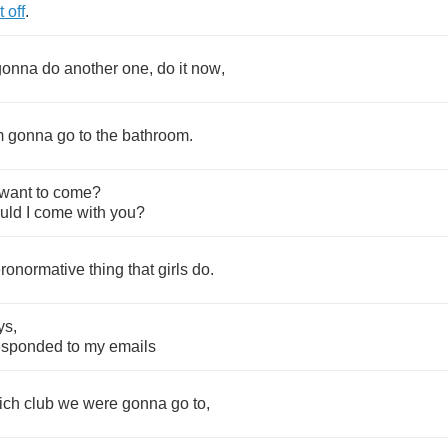
t
off
.
gonna
do
another
one
,
do
it
now
,
m
gonna
go
to
the
bathroom
.
want
to
come
?
uld
I
come
with
you
?
eronormative
thing
that
girls
do
.
ys
,
esponded
to
my
emails
ich
club
we
were
gonna
go
to
,