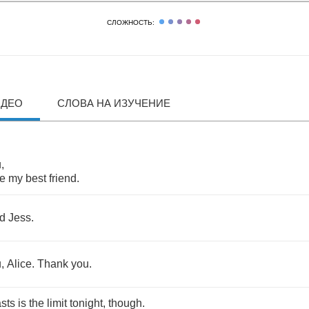
СЛОЖНОСТЬ:
ИДЕО
СЛОВА НА ИЗУЧЕНИЕ
u
,
re
my
best
friend
.
d
Jess
.
u
,
Alice
.
Thank
you
.
asts
is
the
limit
tonight
,
though
.