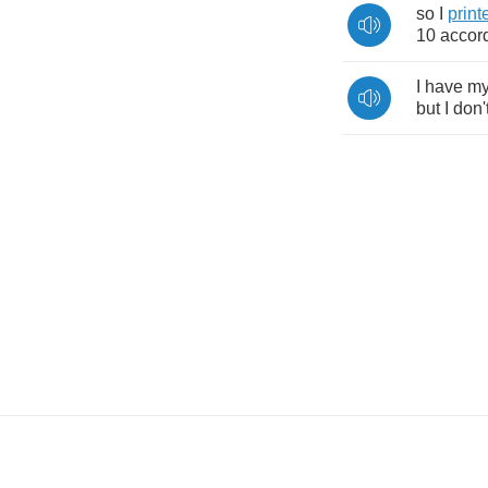
so
I
print
10
accor
I
have
m
but
I
don'