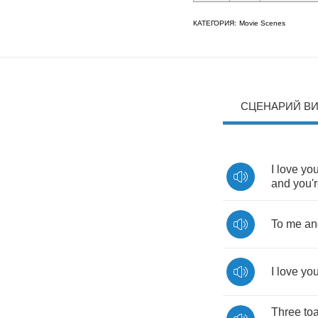
КАТЕГОРИЯ:
Movie Scenes
СЦЕНАРИЙ В
I
love
yo
and
you'
To
me
an
I
love
yo
Three
to