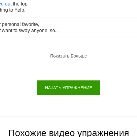
ed
out
the
top
ding
to
Yelp
.
y
personal
favorite
,
t
want
to
sway
anyone
,
so
...
Показать Больше
НАЧАТЬ УПРАЖНЕНИЕ
Похожие видео упражнения