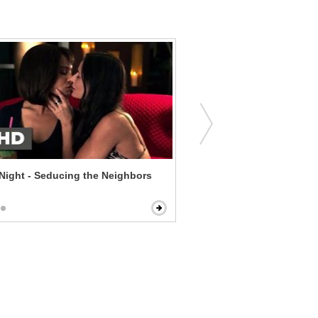
ight - Seducing the Neighbors
Despicable Me - Bedtime S