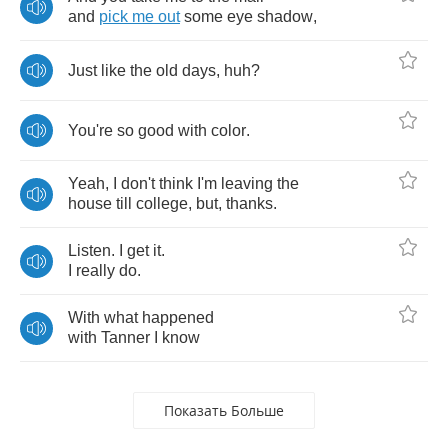
and
pick
me
out
some
eye
shadow
,
Just
like
the
old
days
,
huh
?
You're
so
good
with
color
.
Yeah
,
I
don't
think
I'm
leaving
the
house
till
college
,
but
,
thanks
.
Listen
.
I
get
it
.
I
really
do
.
With
what
happened
with
Tanner
I
know
Показать Больше