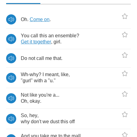
Oh
.
Come
on
.
You
call
this
an
ensemble
?
Get
it
together
,
girl
.
Do
not
call
me
that
.
Wh
-
why
?
I
meant
,
like
,
"
gurl
"
with
a
"
u
."
Not
like
you're
a
...
Oh
,
okay
.
So
,
hey
,
why
don't
we
dust
this
off
And
you
take
me
to
the
mall