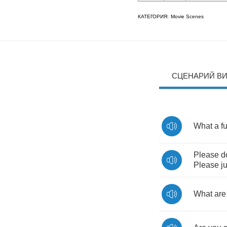
КАТЕГОРИЯ:
Movie Scenes
СЦЕНАРИЙ В
What
a
f
Please
d
Please
j
What
are