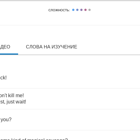
СЛОЖНОСТЬ:
ИДЕО
СЛОВА НА ИЗУЧЕНИЕ
uck
!
on't
kill
me
!
ust
,
just
wait
!
you
?