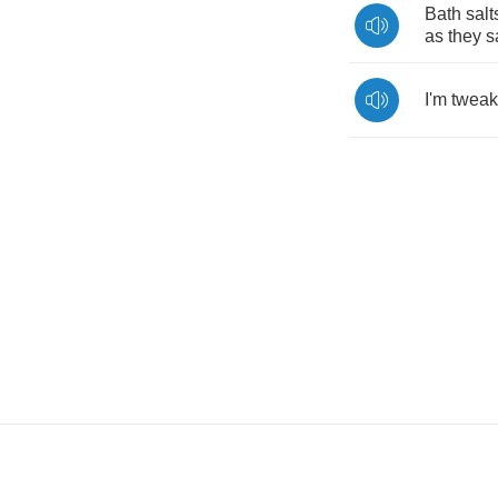
Bath
salt
as
they
s
I'm
twea