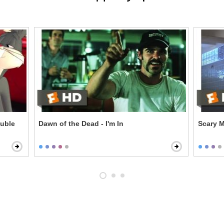
ouble
Dawn of the Dead - I'm In
Scary M