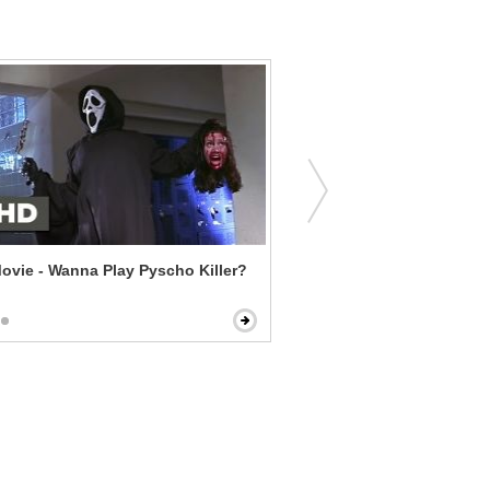
ovie - Wanna Play Pyscho Killer?
Fifty Shades of Grey - Enl