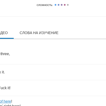
СЛОЖНОСТЬ:
ИДЕО
СЛОВА НА ИЗУЧЕНИЕ
,
three
,
k
it
.
Fuck
it
!
of
here
!