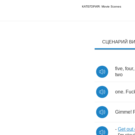
КАТЕГОРИЯ:
Movie Scenes
СЦЕНАРИЙ В
five
,
four
two
one
.
Fuc
Gimme
!
-
Get
out