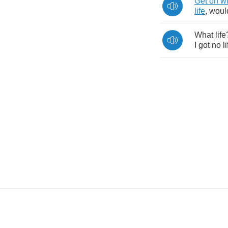
Get
on
wi
life
,
woul
What
life
I
got
no
l