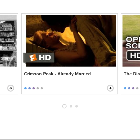
Crimson Peak - Already Married
The Dic