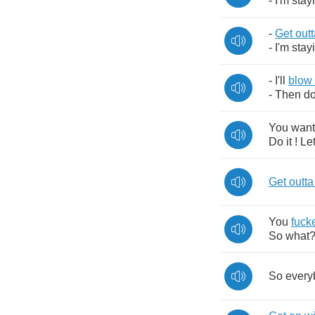
-
I'm
stayi
-
Get
outt
-
I'm
stayi
-
I'll
blow
-
Then
d
You
want
Do
it
!
Let
Get
outta
You
fuck
So
what
So
every