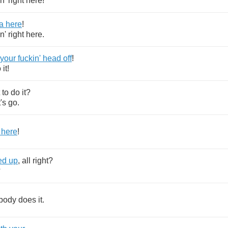
n'
right
here
!
a
here
!
n'
right
here
.
your
fuckin'
head
off
!
o
it
!
to
do
it
?
's
go
.
here
!
ed
up
,
all
right
?
?
body
does
it
.