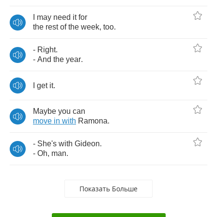
I
may
need
it
for
the
rest
of
the
week
,
too
.
-
Right
.
-
And
the
year
.
I
get
it
.
Maybe
you
can
move
in
with
Ramona
.
-
She's
with
Gideon
.
-
Oh
,
man
.
Показать Больше