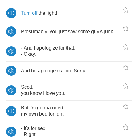
Turn
off
the
light
!
Presumably
,
you
just
saw
some
guy's
junk
-
And
I
apologize
for
that
.
-
Okay
.
And
he
apologizes
,
too
.
Sorry
.
Scott
,
you
know
I
love
you
.
But
I'm
gonna
need
my
own
bed
tonight
.
-
It's
for
sex
.
-
Right
.