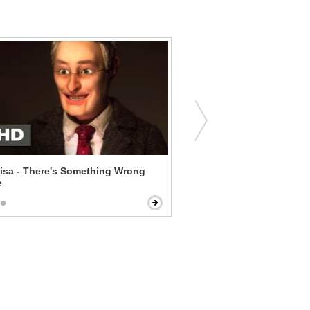
isa - There's Something Wrong
Open Season - You Are H
e