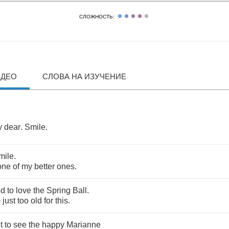
СЛОЖНОСТЬ:
ИДЕО
СЛОВА НА ИЗУЧЕНИЕ
y
dear
.
Smile
.
mile
.
one
of
my
better
ones
.
ed
to
love
the
Spring
Ball
.
m
just
too
old
for
this
.
t
to
see
the
happy
Marianne