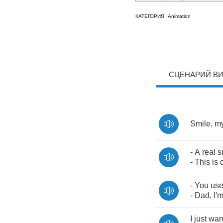
КАТЕГОРИЯ:
Animation
СЦЕНАРИЙ В
Smile
,
m
-
A
real
s
-
This
is
-
You
us
-
Dad
,
I'
I
just
wan