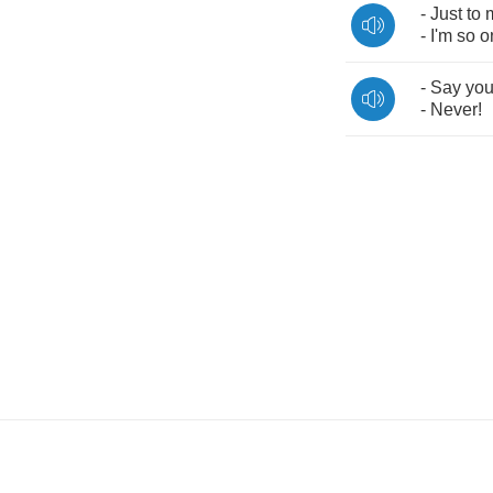
-
Just
to
-
I'm
so
o
-
Say
you'
-
Never
!