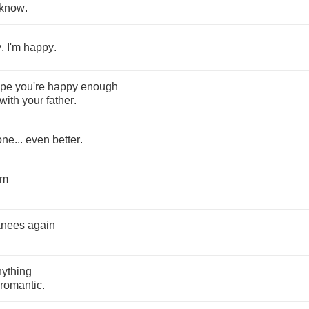
know
.
y
.
I'm
happy
.
pe
you're
happy
enough
with
your
father
.
one
...
even
better
.
am
knees
again
nything
romantic
.