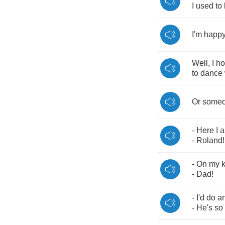
I
used
to
I'm
happ
Well
,
I
ho
to
dance
Or
some
-
Here
I
-
Roland
!
-
On
my
-
Dad
!
-
I'd
do
a
-
He's
so