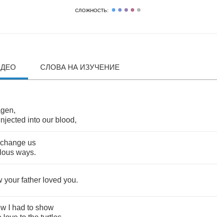
СЛОЖНОСТЬ:
ИДЕО
СЛОВА НА ИЗУЧЕНИЕ
agen
,
injected
into
our
blood
,
change
us
lous
ways
.
w
your
father
loved
you
.
ew
I
had
to
show