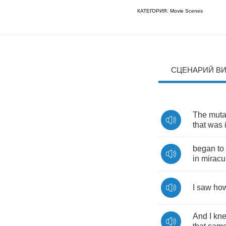
КАТЕГОРИЯ:
Movie Scenes
СЦЕНАРИЙ В
The
mut
that
was
began
to
in
miracu
I
saw
ho
And
I
kn