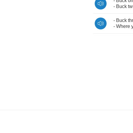
-
Buck
o
-
Buck
tw
-
Buck
th
-
Where