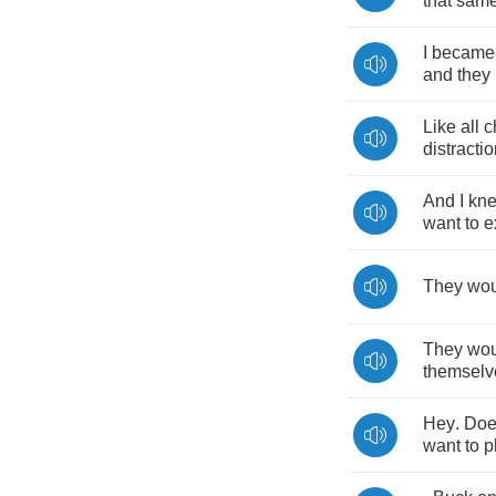
that
sam
I
became
and
they
Like
all
c
distracti
And
I
kn
want
to
e
They
wou
They
wou
themselv
Hey
.
Doe
want
to
p