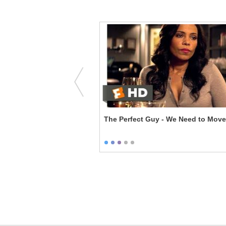
 Here
The Perfect Guy - We Need to Mov