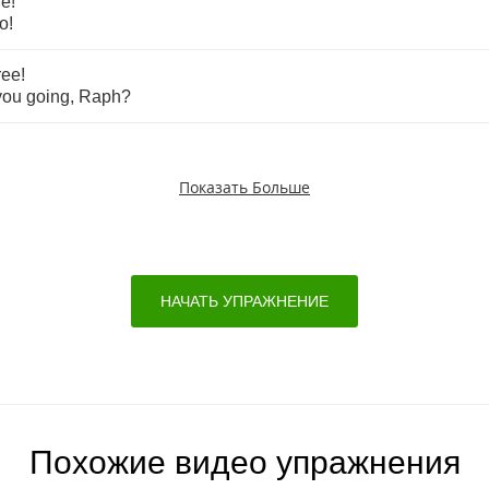
ne
!
o
!
ree
!
you
going
,
Raph
?
Показать Больше
НАЧАТЬ УПРАЖНЕНИЕ
Похожие видео упражнения