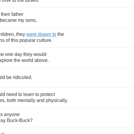
e
love
to
the
turtles
.
their
father
became
my
sons
.
hildren
,
they
were
drawn
to
the
ons
of
this
popular
culture
.
ew
one
day
they
would
xplore
the
world
above
.
ld
be
ridiculed
.
ld
need
to
learn
to
protect
es
,
both
mentally
and
physically
.
s
anyone
lay
Buck
-
Buck
?