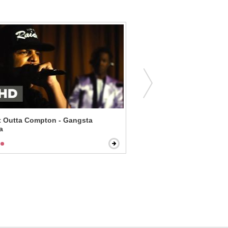
t Outta Compton - Gangsta
Vertical Limit - Cut the Ro
a