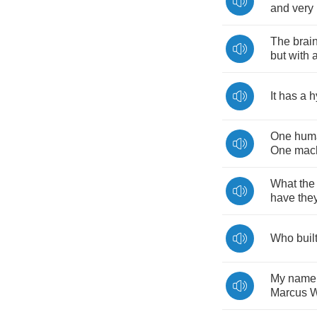
and
very
The
brai
but
with
It
has
a
h
One
hum
One
mac
What
the
have
the
Who
buil
My
name
Marcus
W