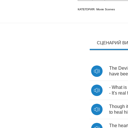
КАТЕГОРИЯ:
Movie Scenes
СЦЕНАРИЙ В
The
Devi
have
bee
-
What
is
-
It's
real
Though
i
to
heal
hi
The
hear