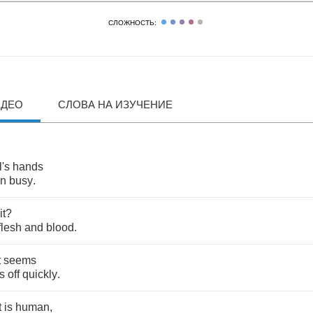
СЛОЖНОСТЬ:
ИДЕО
СЛОВА НА ИЗУЧЕНИЕ
l's
hands
n
busy
.
it
?
flesh
and
blood
.
t
seems
s
off
quickly
.
t
is
human
,