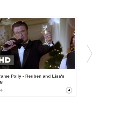
ame Polly - Reuben and Lisa's
Sin City - An Old Man Dies
ng