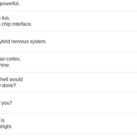
powerful
.
n
too
,
a
chip
interface
.
ybrid
nervous
system
.
an
cortex
.
hine
.
hell
would
y
done
?
t
you
?
is
right
.