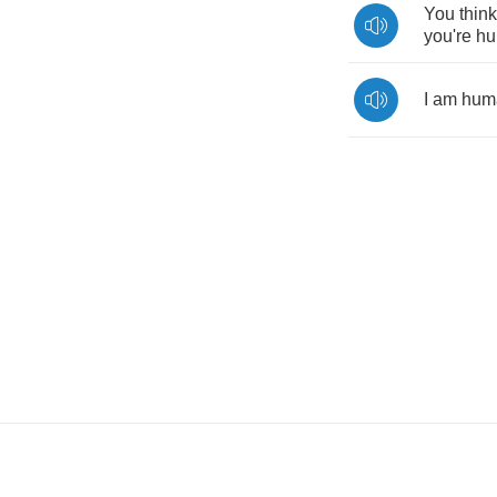
You
think
you're
h
I
am
hum