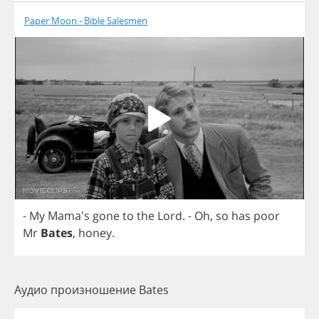
Paper Moon - Bible Salesmen
-
My
Mama's
gone
to
the
Lord
.
-
Oh
,
so
has
poor
Mr
Bates
,
honey
.
Аудио произношение Bates