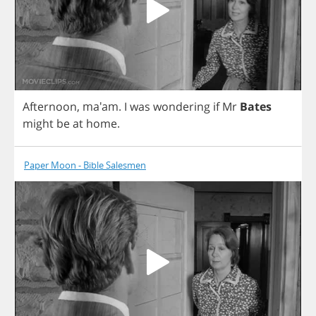
Afternoon
, ma'am.
I
was
wondering
if
Mr
Bates
might
be
at
home
.
Paper Moon - Bible Salesmen