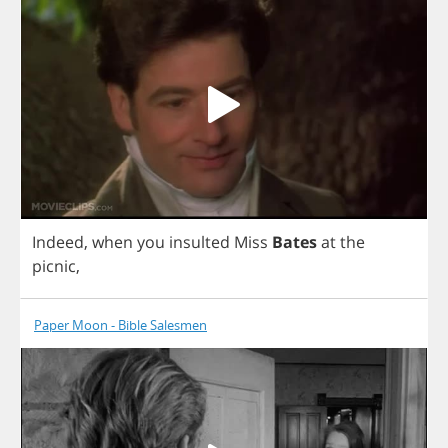
Indeed
,
when
you
insulted
Miss
Bates
at
the
picnic
,
Paper Moon - Bible Salesmen