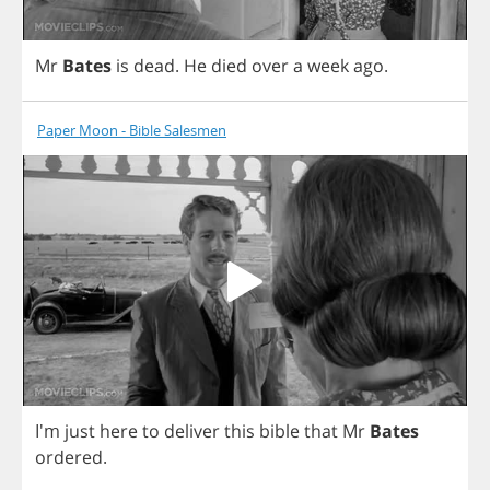
Mr
Bates
is
dead
.
He
died
over
a
week
ago
.
Paper Moon - Bible Salesmen
I'm
just
here
to
deliver
this
bible
that
Mr
Bates
ordered
.