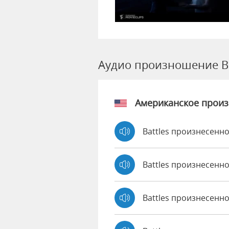
Аудио произношение Ba
Американское прои
Battles произнесенно
Battles произнесенн
Battles произнесенн