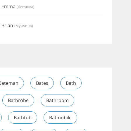
но Emma
(девушка)
 Brian
(мужчина)
Bateman
Bates
Bath
Bathrobe
Bathroom
Bathtub
Batmobile