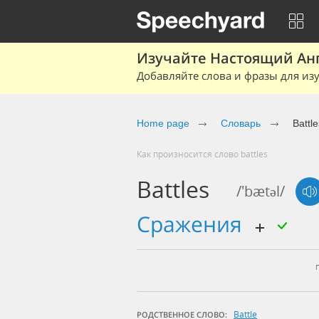
Изучайте Настоящий Ан
Добавляйте слова и фразы для изу
Home page
Словарь
Battle
Как произносится слово battles
Battles
/'bætəl/
сражения
Battle
РОДСТВЕННОЕ СЛОВО: