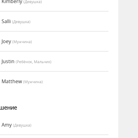
 Kimberly
(девушка)
Salli
(девушка)
 Joey
(мужчина)
 Justin
(Ребёнок, Мальчик)
о Matthew
(мужчина)
ошение
о Amy
(девушка)