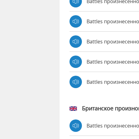
Battles произнесенно
Battles произнесенно 
Battles произнесенно
Battles произнесенно
Battles произнесенн
Британское произн
Battles произнесенн