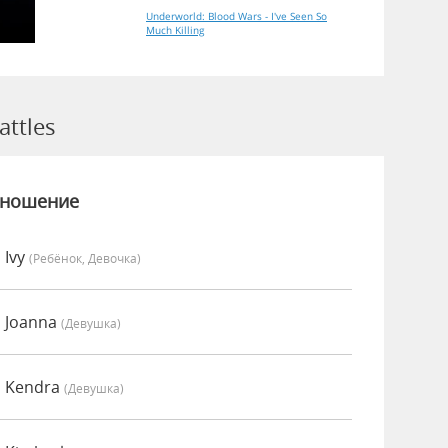
Underworld: Blood Wars - I've Seen So
Much Killing
ttles
зношение
 Ivy
(Ребёнок, Девочка)
о Joanna
(девушка)
о Kendra
(девушка)