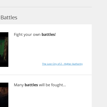
Battles
Fight
your
own
battles
!
The Lost City of Z - Higher Authority
Many
battles
will
be
fought
...