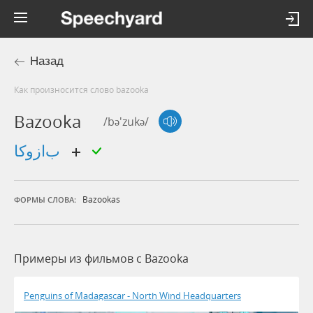
Назад
Как произносится слово bazooka
Bazooka
/bə'zukə/
بازوكا
Bazookas
ФОРМЫ СЛОВА:
Примеры из фильмов c Bazooka
Penguins of Madagascar - North Wind Headquarters