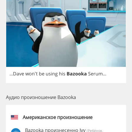
...
Dave
won't
be
using
his
Bazooka
Serum
...
Аудио произношение Bazooka
Американское произношение
Bazooka произнесенно Ivy
(Ребёнок,