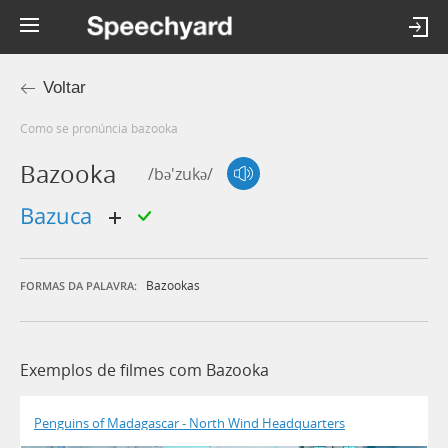
Voltar
Como se pronúncia bazooka
Bazooka
/bə'zukə/
bazuca
Bazookas
FORMAS DA PALAVRA:
Exemplos de filmes com Bazooka
Penguins of Madagascar - North Wind Headquarters