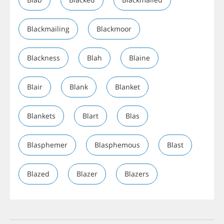
Blackmailing
Blackmoor
Blackness
Blah
Blaine
Blair
Blank
Blanket
Blankets
Blart
Blas
Blasphemer
Blasphemous
Blast
Blazed
Blazer
Blazers