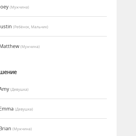
Joey
(мужчина)
Justin
(Ребёнок, Мальчик)
 Matthew
(мужчина)
ошение
 Amy
(девушка)
о Emma
(девушка)
Brian
(мужчина)