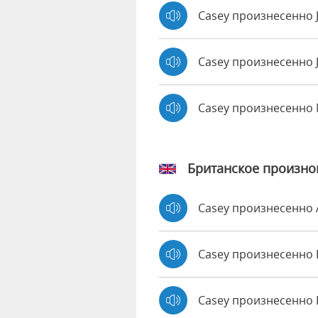
Casey произнесенно 
Casey произнесенно 
Casey произнесенно
Британское произн
Casey произнесенно
Casey произнесенн
Casey произнесенно 