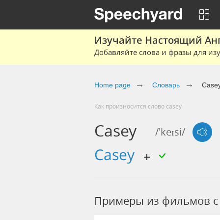
Изучайте Настоящий Ан
Добавляйте слова и фразы для изу
Home page
Словарь
Case
Как произносится слово casey
Casey
/'keɪsi/
casey
Примеры из фильмов c