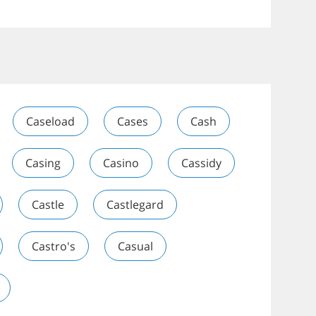
Caseload
Cases
Cash
Casing
Casino
Cassidy
Castle
Castlegard
Castro's
Casual