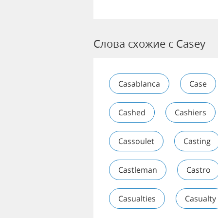
Слова схожие с Casey
Casablanca
Case
Cashed
Cashiers
Cassoulet
Casting
Castleman
Castro
Casualties
Casualty