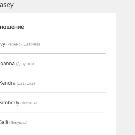
asey
зношение
Ivy
(Ребёнок, Девочка)
Joanna
(девушка)
 Kendra
(девушка)
Kimberly
(девушка)
alli
(девушка)