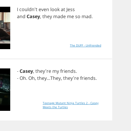
I
couldn't
even
look
at
Jess
and
Casey
,
they
made
me
so
mad
.
The DUFF - Unfriended
-
Casey
, they're
my
friends
.
-
Oh
.
Oh
,
they
...
They
, they're
friends
.
Teenage Mutant Ninja Turtles 2 - Casey
Meets the Turtles