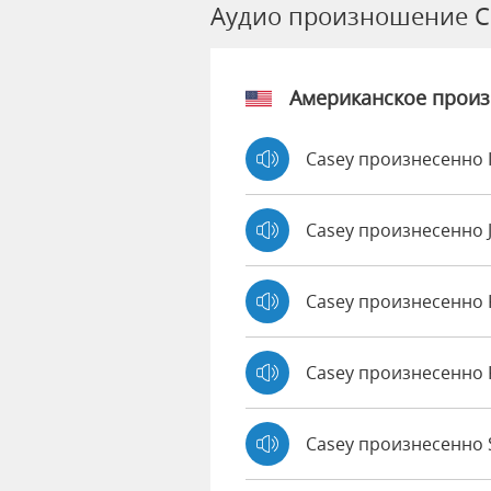
Аудио произношение C
Американское прои
Casey произнесенно 
Casey произнесенно 
Casey произнесенно
Casey произнесенно 
Casey произнесенно S