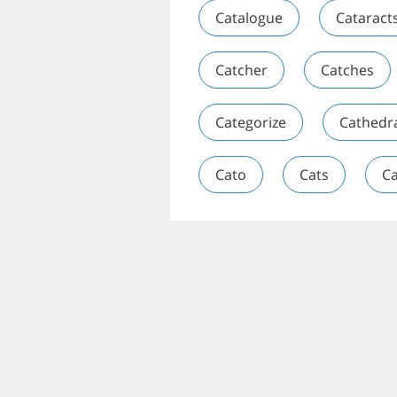
Catalogue
Cataract
Catcher
Catches
Categorize
Cathedr
Cato
Cats
Ca