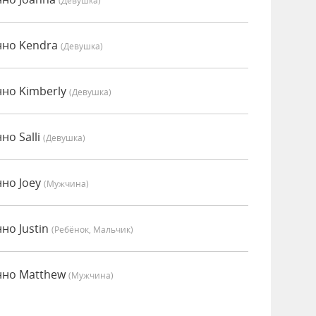
(девушка)
нно Kendra
(девушка)
нно Kimberly
(девушка)
но Salli
(девушка)
нно Joey
(мужчина)
но Justin
(Ребёнок, Мальчик)
нно Matthew
(мужчина)