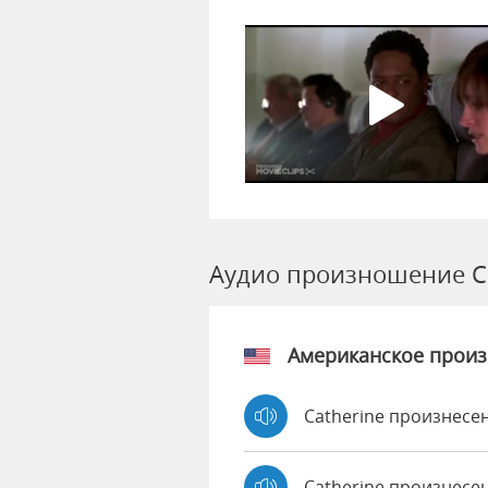
Аудио произношение C
Американское прои
Catherine произнесе
Catherine произнесе