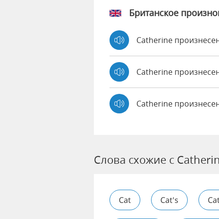
Британское произн
Catherine произнес
Catherine произнес
Catherine произнесе
Слова схожие с Catheri
Cat
Cat's
Ca