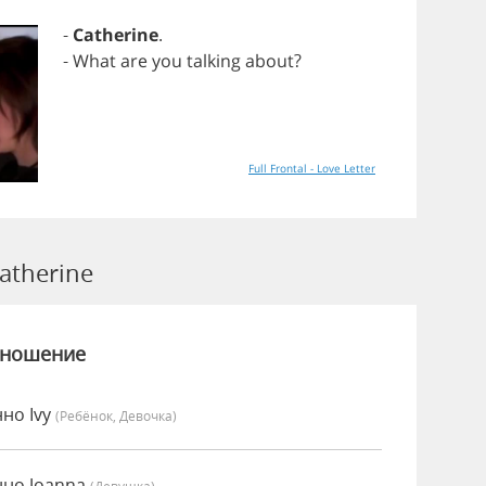
-
Catherine
.
-
What
are
you
talking
about
?
Full Frontal - Love Letter
atherine
зношение
нно Ivy
(Ребёнок, Девочка)
нно Joanna