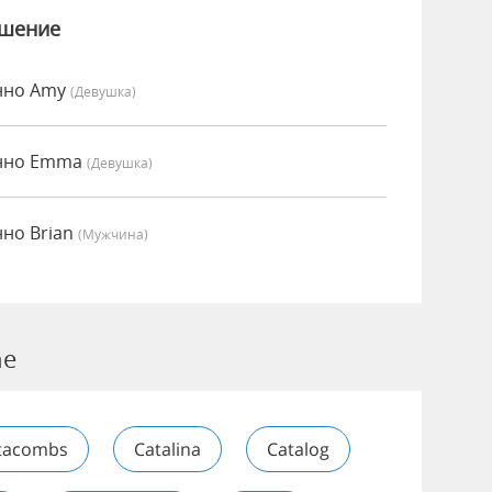
ошение
енно Amy
(девушка)
енно Emma
(девушка)
нно Brian
(мужчина)
ne
tacombs
Catalina
Catalog