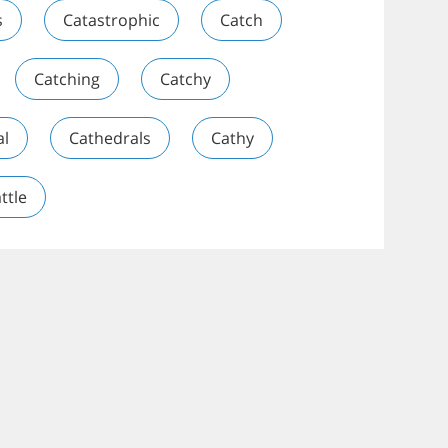
s
Catastrophic
Catch
Catching
Catchy
al
Cathedrals
Cathy
ttle