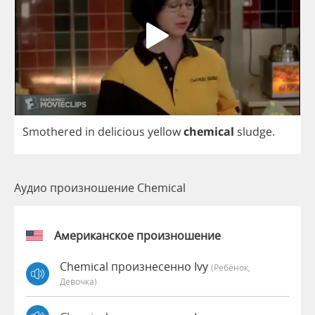
Smothered
in
delicious
yellow
chemical
sludge
.
Аудио произношение Chemical
Американское произношение
Chemical произнесенно Ivy
(Ребёнок,
Девочка)