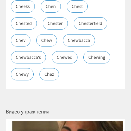
Cheeks
Chen
Chest
Chested
Chester
Chesterfield
Chev
Chew
Chewbacca
Chewbacca's
Chewed
Chewing
Chewy
Chez
Видео упражнения