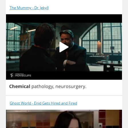
The Mummy - Dr. Jekyll
Chemical
pathology
,
neurosurgery
.
Ghost World - Enid Gets Hired and Fired