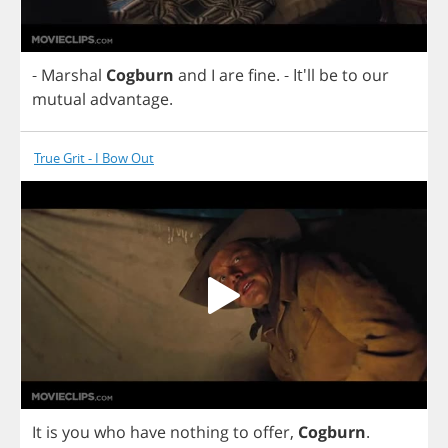
-
Marshal
Cogburn
and
I
are
fine
.
- It'll
be
to
our
mutual
advantage
.
True Grit - I Bow Out
It
is
you
who
have
nothing
to
offer
,
Cogburn
.