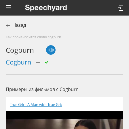
Назад
Как произносится слово cogburn
Cogburn
cogburn
Примеры из фильмов c Cogburn
True Grit - A Man with True Grit