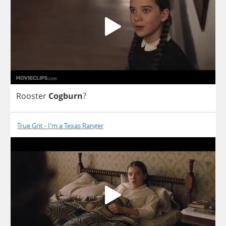
Rooster
Cogburn
?
True Grit - I'm a Texas Ranger