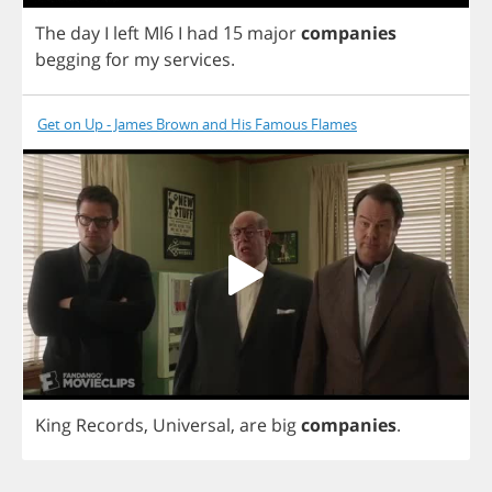
The
day
I
left
Ml
6
I
had
15
major
companies
begging
for
my
services
.
Get on Up - James Brown and His Famous Flames
King
Records
,
Universal
,
are
big
companies
.