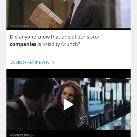
Did
anyone
know
that
one
of
our
sister
companies
is
Krispity
Krunch
?
Duplicity - All the Way In