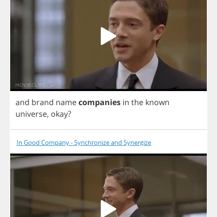
and
brand
name
companies
in
the
known
universe
,
okay
?
In Good Company - Synchronize and Synergize