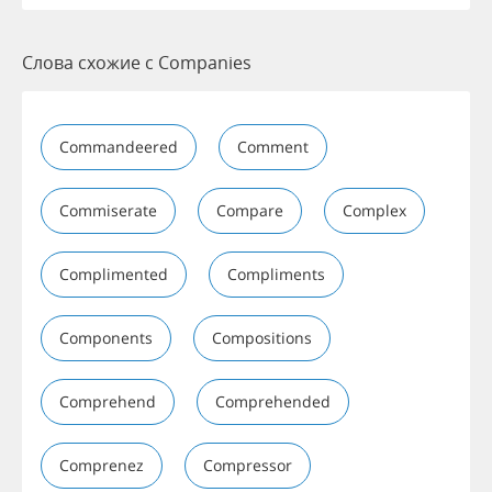
Слова схожие с Companies
Commandeered
Comment
Commiserate
Compare
Complex
Complimented
Compliments
Components
Compositions
Comprehend
Comprehended
Comprenez
Compressor