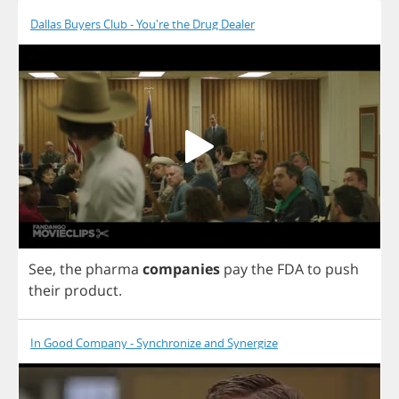
Dallas Buyers Club - You're the Drug Dealer
See
,
the
pharma
companies
pay
the
FDA
to
push
their
product
.
In Good Company - Synchronize and Synergize