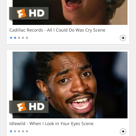
Cadillac Records - All I Could Do Was Cry Scene
Idlewild - When I Look in Your Eyes Scene