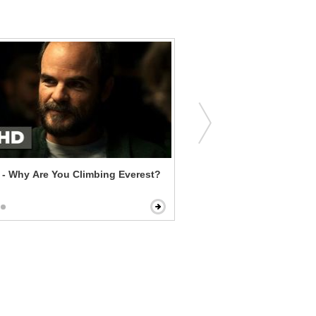
 - Why Are You Climbing Everest?
Stripes - The Aunt Jemima