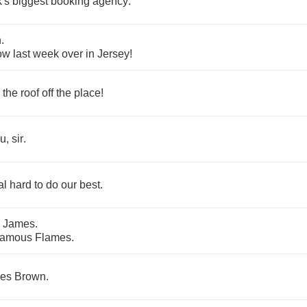
's
biggest
booking
agency
.
n
.
ow
last
week
over
in
Jersey
!
the
roof
off
the
place
!
ou
,
sir
.
al
hard
to
do
our
best
.
"
James
.
amous
Flames
.
es
Brown
.