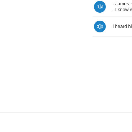
-
James
,
-
I
know
I
heard
h