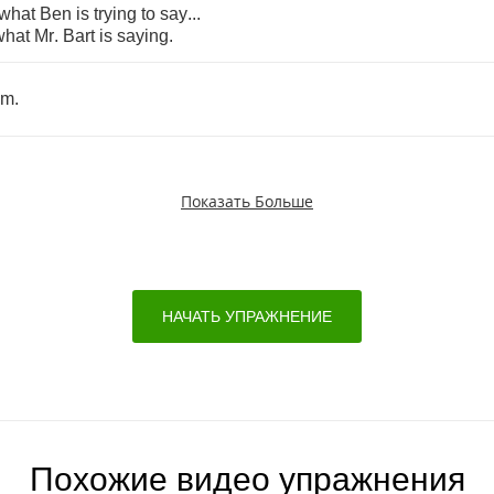
what
Ben
is
trying
to
say
...
what
Mr
.
Bart
is
saying
.
im
.
Показать Больше
НАЧАТЬ УПРАЖНЕНИЕ
Похожие видео упражнения