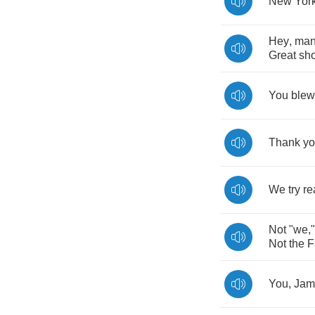
New
York
Hey
,
ma
Great
sh
You
blew
Thank
y
We
try
re
Not
"
we
,
Not
the
F
You
,
Jam