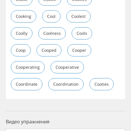
Cooking
Cool
Coolest
Coolly
Coolness
Cools
Coop
Cooped
Cooper
Cooperating
Cooperative
Coordinate
Coordination
Cooties
Видео упражнения