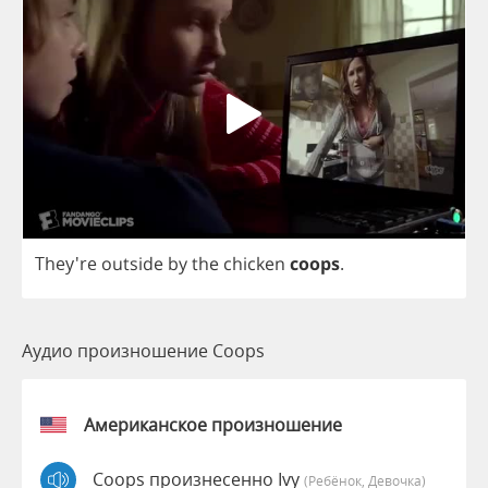
They're
outside
by
the
chicken
coops
.
Аудио произношение Coops
Американское произношение
Coops произнесенно Ivy
(Ребёнок, Девочка)