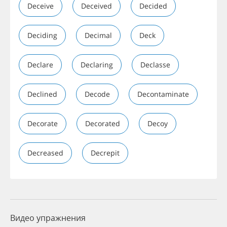
Deceive
Deceived
Decided
Deciding
Decimal
Deck
Declare
Declaring
Declasse
Declined
Decode
Decontaminate
Decorate
Decorated
Decoy
Decreased
Decrepit
Видео упражнения