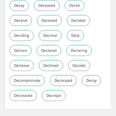
Decay
Deceased
Deceit
Deceive
Deceived
Decided
Deciding
Decimal
Deck
Declare
Declared
Declaring
Declasse
Declined
Decode
Decontaminate
Decorated
Decoy
Decreased
Decrepit