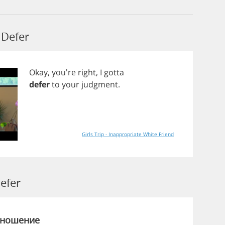
Defer
Okay
, you're
right
,
I
gotta
defer
to
your
judgment
.
Girls Trip - Inappropriate White Friend
efer
зношение