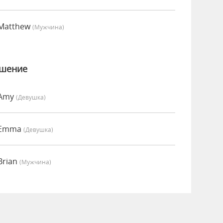
 Matthew
(мужчина)
ошение
 Amy
(девушка)
о Emma
(девушка)
Brian
(мужчина)