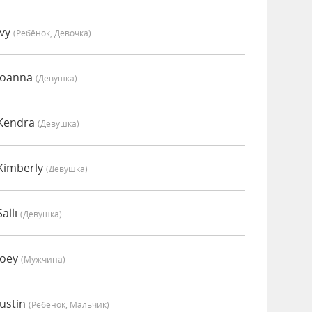
Ivy
(Ребёнок, Девочка)
Joanna
(девушка)
 Kendra
(девушка)
Kimberly
(девушка)
alli
(девушка)
Joey
(мужчина)
ustin
(Ребёнок, Мальчик)