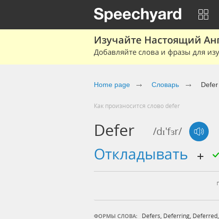
Изучайте Настоящий Ан
Добавляйте слова и фразы для изу
Home page
Словарь
Defer
Как произносится слово defer
Defer
/dɪ'fɜr/
откладывать
Defers
,
Deferring
,
Deferred
ФОРМЫ СЛОВА: