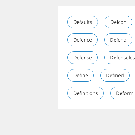
Defaults
Defcon
Defence
Defend
Defense
Defenseles
Define
Defined
Definitions
Deform