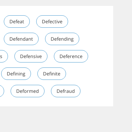
Defeat
Defective
Defendant
Defending
s
Defensive
Deference
Defining
Definite
Deformed
Defraud