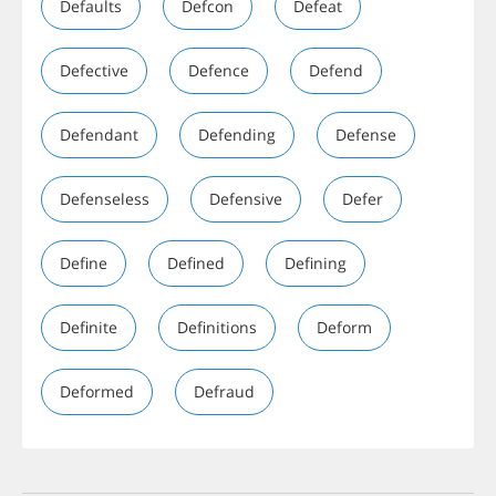
Defaults
Defcon
Defeat
Defective
Defence
Defend
Defendant
Defending
Defense
Defenseless
Defensive
Defer
Define
Defined
Defining
Definite
Definitions
Deform
Deformed
Defraud