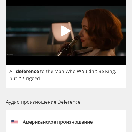
All
deference
to
the
Man
Who
Wouldn't
Be
King
,
but
it's
rigged
.
Аудио произношение Deference
Американское произношение